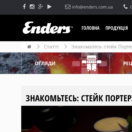
info@enders.com.ua
ГОЛОВНА
ПРОДУКЦІЯ
Статті
Знакомьтесь: стейк Порте
ОГЛЯДИ
РЕ
ЗНАКОМЬТЕСЬ: СТЕЙК ПОРТЕР