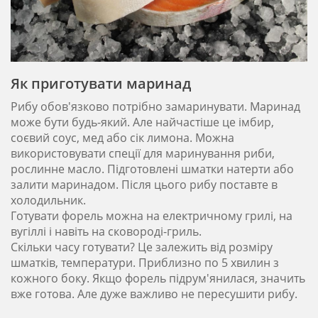
Як приготувати маринад
Рибу обов'язково потрібно замаринувати. Маринад
може бути будь-який. Але найчастіше це імбир,
соєвий соус, мед або сік лимона. Можна
використовувати спеції для маринування риби,
рослинне масло. Підготовлені шматки натерти або
залити маринадом. Після цього рибу поставте в
холодильник.
Готувати форель можна на електричному грилі, на
вугіллі і навіть на сковороді-гриль.
Скільки часу готувати? Це залежить від розміру
шматків, температури. Приблизно по 5 хвилин з
кожного боку. Якщо форель підрум'янилася, значить
вже готова. Але дуже важливо не пересушити рибу.