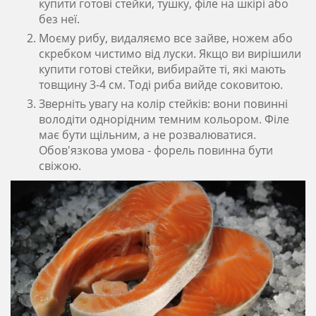
купити готові стейки, тушку, філе на шкірі або
без неї.
Моєму рибу, видаляємо все зайве, ножем або
скребком чистимо від луски. Якщо ви вирішили
купити готові стейки, вибирайте ті, які мають
товщину 3-4 см. Тоді риба вийде соковитою.
Зверніть увагу на колір стейків: вони повинні
володіти однорідним темним кольором. Філе
має бути щільним, а не розвалюватися.
Обов'язкова умова - форель повинна бути
свіжою.