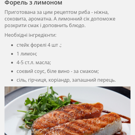
Форель з лимоном
Приготована за цим рецептом риба - ніжна,
соковита, ароматна. А лимонний сік допоможе
розкрити смак і доповнить блюдо.
Необхідні інгредієнти:
стейк форелі 4 шт .;
1 лимон;
4-5 ст.л. масла;
соєвий соус, біле вино - за смаком;
сіль, гірчиця, коріандр, запашний перець.