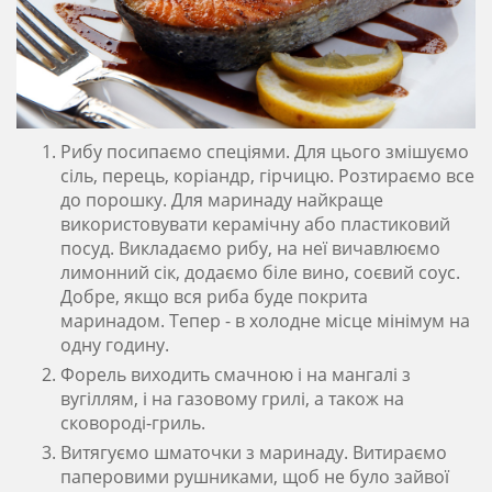
Рибу посипаємо спеціями. Для цього змішуємо
сіль, перець, коріандр, гірчицю. Розтираємо все
до порошку. Для маринаду найкраще
використовувати керамічну або пластиковий
посуд. Викладаємо рибу, на неї вичавлюємо
лимонний сік, додаємо біле вино, соєвий соус.
Добре, якщо вся риба буде покрита
маринадом. Тепер - в холодне місце мінімум на
одну годину.
Форель виходить смачною і на мангалі з
вугіллям, і на газовому грилі, а також на
сковороді-гриль.
Витягуємо шматочки з маринаду. Витираємо
паперовими рушниками, щоб не було зайвої