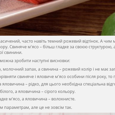
асичений, часто навіть темний рожевий відтінок. А чим м
ору. Свиняче м'ясо – більш гладке за своєю структурою, 
жої свинини.
о можна зробити наступні висновки:
 молочний запах, а свинина – рожевий колір і не має за
рівняти свиняче і яловиче м'ясо особини після року, то
яловичина – рідко, для цього необхідна спеціальна відг
ілого, а яловичина – сірого кольору.
адке м'ясо, а яловичина – волокнисте.
м параметрам, але це не зовсім так.