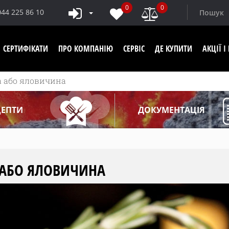
0
0
044 225 86 10
СЕРТИФІКАТИ
ПРО КОМПАНІЮ
СЕРВІС
ДЕ КУПИТИ
АКЦІЇ 
а або яловичина
ЦЕПТИ
ДОКУМЕНТАЦІЯ
 АБО ЯЛОВИЧИНА