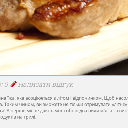
: 0
Написати відгук
ачна їжа, яка асоціюється з літом і відпочинком. Щоб на
а. Таким чином, ви зможете не тільки отримувати «літнє» 
ти! А перше місце ділять між собою два види м'яса – сви
дуктів на грилі.