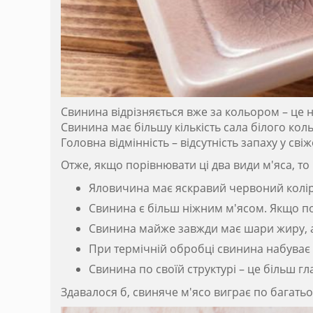
Свинина відрізняється вже за кольором – це н
Свинина має більшу кількість сала білого коль
Головна відмінність – відсутність запаху у сві
Отже, якщо порівнювати ці два види м'яса, т
Яловичина має яскравий червоний колір,
Свинина є більш ніжним м'ясом. Якщо по
Свинина майже завжди має шари жиру, а 
При термічній обробці свинина набуває б
Свинина по своїй структурі – це більш гл
Здавалося б, свиняче м'ясо виграє по багатьо