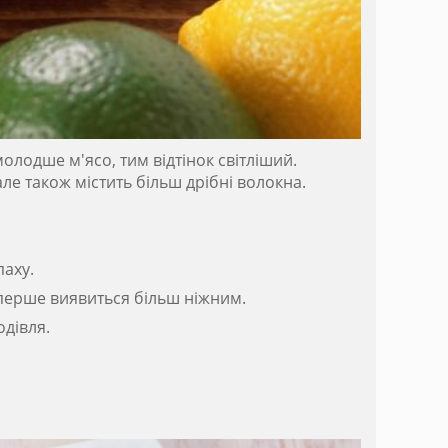
олодше м'ясо, тим відтінок світліший.
але також містить більш дрібні волокна.
паху.
 перше виявиться більш ніжним.
одівля.