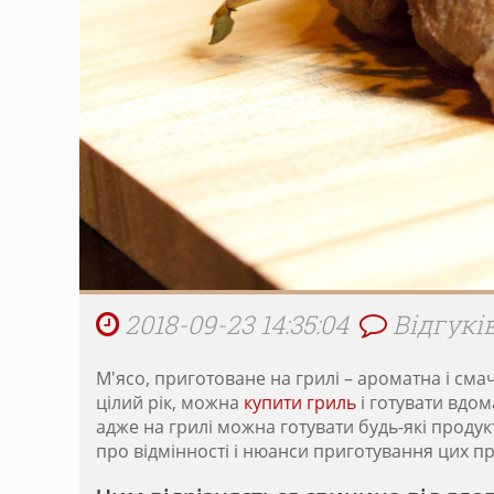
2018-09-23 14:35:04
Відгуків
М'ясо, приготоване на грилі – ароматна і см
цілий рік, можна
купити гриль
і готувати вдом
адже на грилі можна готувати будь-які продук
про відмінності і нюанси приготування цих про