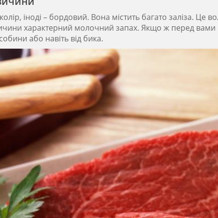
овичини
ір, іноді – бордовий. Вона містить багато заліза. Це вол
овичини характерний молочний запах. Якщо ж перед вами 
обини або навіть від бика.