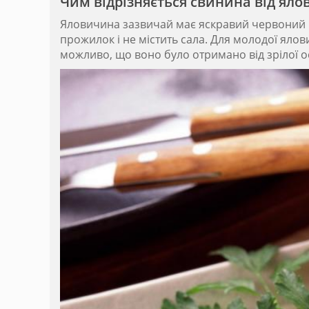
Чим відрізняється свинина від ял
Яловичина зазвичай має яскравий червоний кол
прожилок і не містить сала. Для молодої ял
можливо, що воно було отримано від зрілої ос