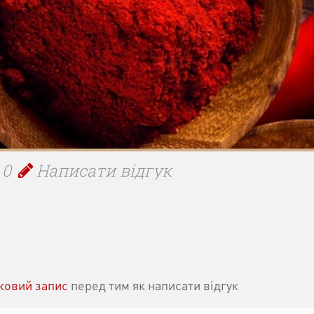
 0
Написати відгук
іковий запис
перед тим як написати відгук