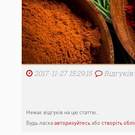
2017-11-27 15:29:15
Відгуків:
Немає відгуків на цю статтю.
Будь ласка
авторизуйтесь
або
створіть обл