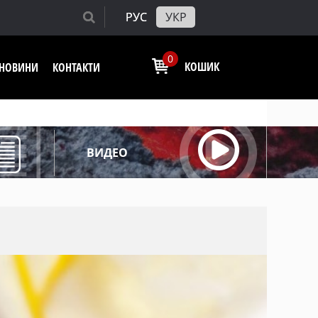
РУС
УКР
0
КОШИК
І НОВИНИ
КОНТАКТИ
ВИДЕО