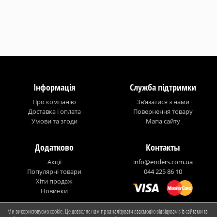
Інформація
Служба підтримки
Про компанію
Зв’язатися з нами
Доставка і оплата
Повернення товару
Умови та згоди
Мапа сайту
Додатково
Контакты
Акції
info@enders.com.ua
Популярні товари
044 225 86 10
Хіти продаж
Новинки
Ми використовуємо cookie. Це дозволяє нам проаналізувати взаємодію відвідувачів із сайтами та
© Enders Ukraine