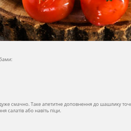
обами:
 дуже смачно. Таке апетитне доповнення до шашлику точно 
я салатів або навіть піци.