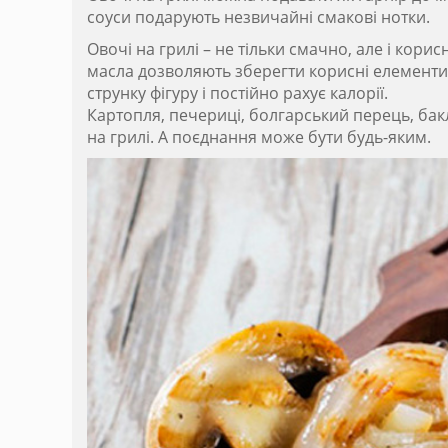
соуси подарують незвичайні смакові нотки.
Овочі на грилі – не тільки смачно, але і корис
масла дозволяють зберегти корисні елементи і
струнку фігуру і постійно рахує калорії.
Картопля, печериці, болгарський перець, бак
на грилі. А поєднання може бути будь-яким.