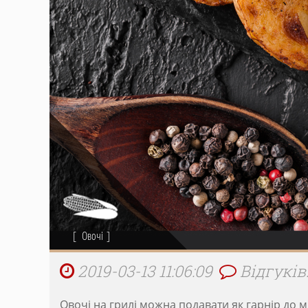
Овочі
2019-03-13 11:06:09
Відгуків:
Овочі на грилі можна подавати як гарнір до м