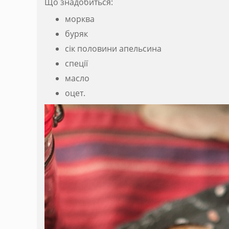
Що знадобиться:
морква
буряк
сік половини апельсина
спеції
масло
оцет.