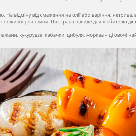
но. На відміну від смаження на олії або варіння, нетривал
 поживні речовини. Ця страва підійде для любителів дієт
лажани, кукурудза, кабачки, цибуля, морква – ці овочі 