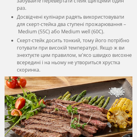
забувайте перевертати стейк щипцями один
раз.
Досвідчені кулінари радять використовувати
для скерт-стейка два ступені прожарювання –
Medium (55C) або Medium well (60C).
Скерт-стейк досить тонкий, тому його потрібно
готувати при високій температурі. Якщо ж ви
знехтуєте цим правилом, м'ясо швидко висохне
всередині і на ньому не утвориться хрустка
скоринка.