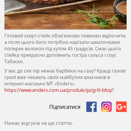
Готовий скерт-стейк обов'язково повинен відпочити,
а після цього його потрібно нарізати шматочками
поперек волокон під кутом 45 градусів. Смак цього
стейка прекрасно доповнить гостра сальса і соус
Табаско.
У вас до сих пір немає барбекю на газу? Кращі газові
грилі вже чекають своїх майбутніх власників в
інтернет-магазині МТ «Enders»
https://www.enders.com.ua/produkcija/grili-bbq/
!
Підписатися
Немає відгуків на цю статтю.