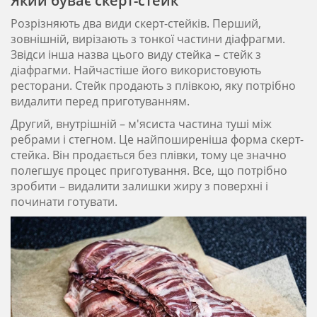
Який буває скерт-стейк
Розрізняють два види скерт-стейків. Перший,
зовнішній, вирізають з тонкої частини діафрагми.
Звідси інша назва цього виду стейка – стейк з
діафрагми. Найчастіше його використовують
ресторани. Стейк продають з плівкою, яку потрібно
видалити перед приготуванням.
Другий, внутрішній – м'ясиста частина туші між
ребрами і стегном. Це найпоширеніша форма скерт-
стейка. Він продається без плівки, тому це значно
полегшує процес приготування. Все, що потрібно
зробити – видалити залишки жиру з поверхні і
починати готувати.