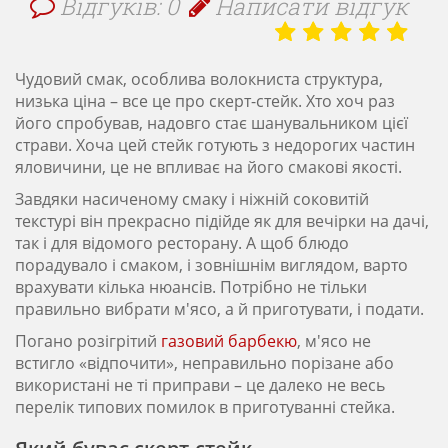
Відгуків: 0
Написати відгук
Чудовий смак, особлива волокниста структура,
низька ціна – все це про скерт-стейк. Хто хоч раз
його спробував, надовго стає шанувальником цієї
страви. Хоча цей стейк готують з недорогих частин
яловичини, це не впливає на його смакові якості.
Завдяки насиченому смаку і ніжній соковитій
текстурі він прекрасно підійде як для вечірки на дачі,
так і для відомого ресторану. А щоб блюдо
порадувало і смаком, і зовнішнім виглядом, варто
врахувати кілька нюансів. Потрібно не тільки
правильно вибрати м'ясо, а й приготувати, і подати.
Погано розігрітий
газовий барбекю
, м'ясо не
встигло «відпочити», неправильно порізане або
використані не ті приправи – це далеко не весь
перелік типових помилок в приготуванні стейка.