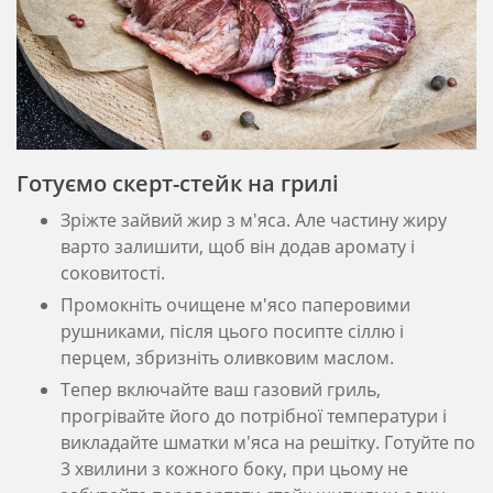
Готуємо скерт-стейк на грилі
Зріжте зайвий жир з м'яса. Але частину жиру
варто залишити, щоб він додав аромату і
соковитості.
Промокніть очищене м'ясо паперовими
рушниками, після цього посипте сіллю і
перцем, збризніть оливковим маслом.
Тепер включайте ваш газовий гриль,
прогрівайте його до потрібної температури і
викладайте шматки м'яса на решітку. Готуйте по
3 хвилини з кожного боку, при цьому не