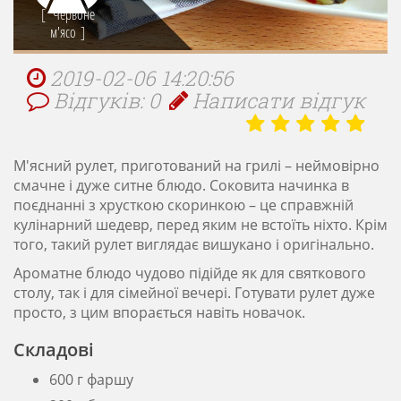
Червоне
м'ясо
2019-02-06 14:20:56
Відгуків: 0
Написати відгук
М'ясний рулет, приготований на грилі – неймовірно
смачне і дуже ситне блюдо. Соковита начинка в
поєднанні з хрусткою скоринкою – це справжній
кулінарний шедевр, перед яким не встоїть ніхто. Крім
того, такий рулет виглядає вишукано і оригінально.
Ароматне блюдо чудово підійде як для святкового
столу, так і для сімейної вечері. Готувати рулет дуже
просто, з цим впорається навіть новачок.
Складові
600 г фаршу