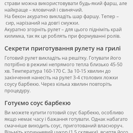
страви можна використовувати будь-який фарш, але
найкраще – яловичий і свинячий.
На бекон акуратно викладіть шар фаршу. Тепер –
сир, нарізаний на довгі смужки.
Акуратно згорніть рулет – для цього підніміть край
килимка, так як це роблять при формуванні ролів.
Секрети приготування рулету на грилі
Готовий рулет викладіть на решітку. Готувати його
потрібно в режимі непрямого тепла близько 45-50
хв. Температура 160-170 С. За 10-15 хвилин до
закінчення нанесіть на рулет 3-4 столових ложки
соусу барбекю. Через кілька хвилин повторіть
процедуру.
Готуємо соус барбекю
Ви можете купити готовий соус барбекю, особливо
якщо немає часу і бажання готувати. Однак набагато
смачніше виходить соус, приготований власноруч.
Візьміть коричневий цукор (1,5 склянки), всипте його