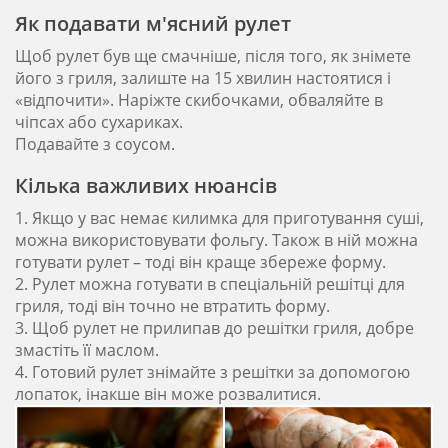
Як подавати м'ясний рулет
Щоб рулет був ще смачніше, після того, як знімете
його з гриля, залиште на 15 хвилин настоятися і
«відпочити». Наріжте скибочками, обваляйте в
чіпсах або сухариках.
Подавайте з соусом.
Кілька важливих нюансів
1. Якщо у вас немає килимка для приготування суші,
можна використовувати фольгу. Також в ній можна
готувати рулет – тоді він краще збереже форму.
2. Рулет можна готувати в спеціальній решітці для
гриля, тоді він точно не втратить форму.
3. Щоб рулет не прилипав до решітки гриля, добре
змастіть її маслом.
4. Готовий рулет знімайте з решітки за допомогою
лопаток, інакше він може розвалитися.