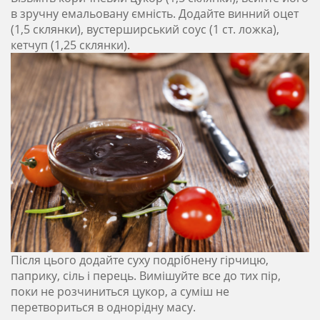
в зручну емальовану ємність. Додайте винний оцет
(1,5 склянки), вустерширський соус (1 ст. ложка),
кетчуп (1,25 склянки).
Після цього додайте суху подрібнену гірчицю,
паприку, сіль і перець. Вимішуйте все до тих пір,
поки не розчиниться цукор, а суміш не
перетвориться в однорідну масу.