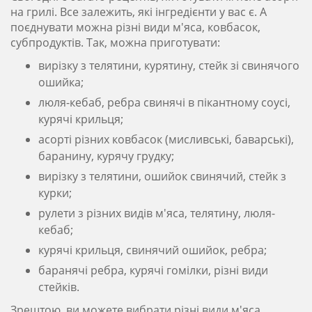
на грилі. Все залежить, які інгредієнти у вас є. А
поєднувати можна різні види м'яса, ковбасок,
субпродуктів. Так, можна приготувати:
вирізку з телятини, курятину, стейк зі свинячого
ошийка;
люля-кебаб, ребра свинячі в пікантному соусі,
курячі крильця;
асорті різних ковбасок (мисливські, баварські),
баранину, курячу грудку;
вирізку з телятини, ошийок свинячий, стейк з
курки;
рулети з різних видів м'яса, телятину, люля-
кебаб;
курячі крильця, свинячий ошийок, ребра;
баранячі ребра, курячі гомілки, різні види
стейків.
Зрештою, ви можете вибрати різні види м'яса,