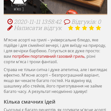
Червоне
м'ясо
2020-11-11 13:58:42
Відгуків: 0
Написати відгук
М'ясне асорті на грилі – універсальне блюдо, яке
підійде і для сімейної вечері, і для виїзду на природу,
і для вечірки барбекю. Готується все дуже просто:
вам
потрібен портативний газовий гриль
, різні
сорти м'яса і трохи фантазії.
Страва не тільки ситна і дуже апетитна, але і виглядає
ефектно. М'ясне асорті – безпрограшний варіант,
якщо ви чекаєте багато гостей. На відміну від
шашлику або стейків, його приготування не займе
багато часу. А результат неодмінно здивує!
Кілька смачних ідей
Сьогодні є багато рецептів, як готувати м'ясне асорті