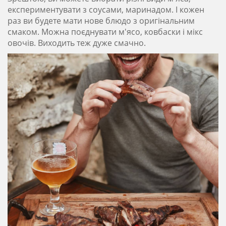
експериментувати з соусами, маринадом. І кожен
раз ви будете мати нове блюдо з оригінальним
смаком. Можна поєднувати м'ясо, ковбаски і мікс
овочів. Виходить теж дуже смачно.