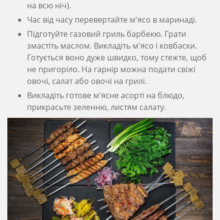
на всю ніч).
Час від часу перевертайте м'ясо в маринаді.
Підготуйте газовий гриль барбекю. Грати
змастіть маслом. Викладіть м'ясо і ковбаски.
Готується воно дуже швидко, тому стежте, щоб
не пригоріло. На гарнір можна подати свіжі
овочі, салат або овочі на грилі.
Викладіть готове м'ясне асорті на блюдо,
прикрасьте зеленню, листям салату.