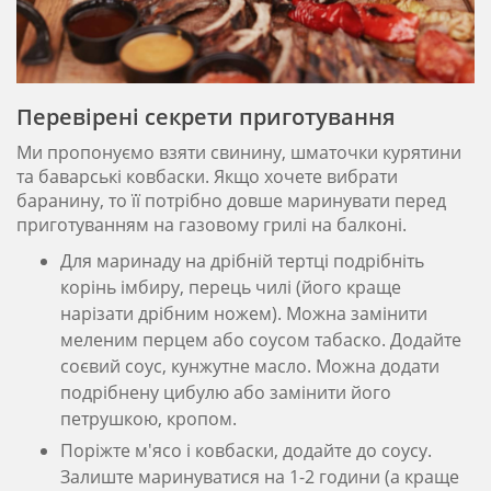
Перевірені секрети приготування
Ми пропонуємо взяти свинину, шматочки курятини
та баварські ковбаски. Якщо хочете вибрати
баранину, то її потрібно довше маринувати перед
приготуванням на газовому грилі на балконі.
Для маринаду на дрібній тертці подрібніть
корінь імбиру, перець чилі (його краще
нарізати дрібним ножем). Можна замінити
меленим перцем або соусом табаско. Додайте
соєвий соус, кунжутне масло. Можна додати
подрібнену цибулю або замінити його
петрушкою, кропом.
Поріжте м'ясо і ковбаски, додайте до соусу.
Залиште маринуватися на 1-2 години (а краще