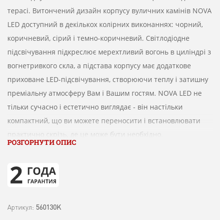
терасі.
Витончений дизайн корпусу вуличних камінів NOVA
LED доступний в декількох колірних виконаннях: чорний,
коричневий, сірий і темно-коричневий. Світлодіодне
підсвічування підкреслює мерехтливий вогонь в циліндрі з
вогнетривкого скла, а підстава корпусу має додаткове
приховане LED-підсвічування, створюючи теплу і затишну
преміальну атмосферу Вам і Вашим гостям. NOVA LED не
тільки сучасно і естетично виглядає - він настільки
компактний, що ви можете переносити і встановлювати
практично скрізь, де це може бути необхідно.
РОЗГОРНУТИ ОПИС
Артикул:
560130K