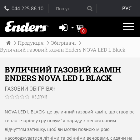
044 225 86 10
РУС
0
Продукція
Обігрівачі
Вуличний газовий камін Enders NOVA LED L Black
ВУЛИЧНИЙ ГАЗОВИЙ КАМІН
ENDERS NOVA LED L BLACK
ГАЗОВИЙ ОБІГРІВАЧ
0 ВІДГУКІВ
NOVA LED L BLACK- це вуличний газовий камін, що створює
тепло і чарівну гру полум`я наряду з неповторним
відчуттям затишку, щоб ви могли повною мірою
насолоджуватися літніми та осінніми вечорами, сидячи на