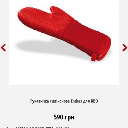
Ніжки-підставка, артикул: 2093
Чохол, що оберігає від атмосферних впливів
Газовий балон 24,5 л/10 кг
Набір приладдя для гриля
Рукавичка силіконова Enders для BBQ
590 грн