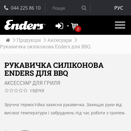
044 225 86 10
РУС
0
Продукція
Аксесуари
Рукавичка силіконова Enders для BBQ
РУКАВИЧКА СИЛІКОНОВА
ENDERS ДЛЯ BBQ
АКСЕССУАР ДЛЯ ГРИЛЯ
0 ВІДГУКІВ
Зручна
термостійка
захисна
рукавичка
.
Захищає
руки
від
високої
температури
і
забруднень
під час
роботи
з
грилем
.