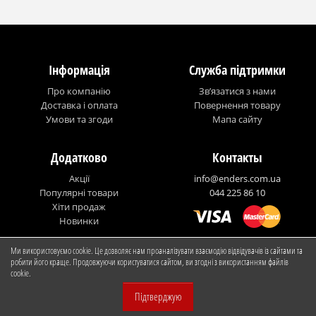
Інформація
Служба підтримки
Про компанію
Зв’язатися з нами
Доставка і оплата
Повернення товару
Умови та згоди
Мапа сайту
Додатково
Контакты
Акції
info@enders.com.ua
Популярні товари
044 225 86 10
Хіти продаж
Новинки
Ми використовуємо cookie. Це дозволяє нам проаналізувати взаємодію відвідувачів із сайтами та
© Enders Ukraine
робити його краще. Продовжуючи користуватися сайтом, ви згодні з використанням файлів
cookie.
Підтверджую