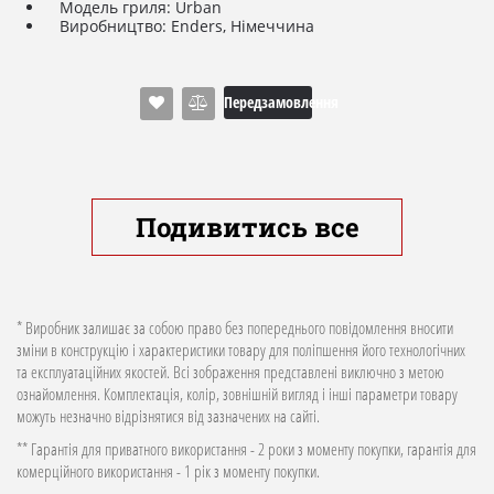
Модель
гриля
:
Urban
Виробництво
:
Enders
,
Німеччина
Передзамовлення
Подивитись все
* Виробник залишає за собою право без попереднього повідомлення вносити
зміни в конструкцію і характеристики товару для поліпшення його технологічних
та експлуатаційних якостей. Всі зображення представлені виключно з метою
ознайомлення. Комплектація, колір, зовнішній вигляд і інші параметри товару
можуть незначно відрізнятися від зазначених на сайті.
** Гарантія для приватного використання - 2 роки з моменту покупки, гарантія для
комерційного використання - 1 рік з моменту покупки.