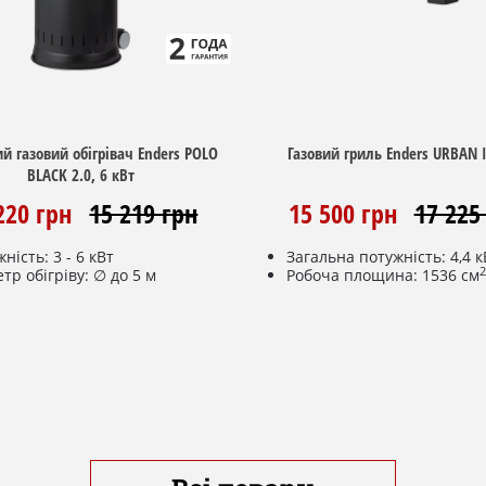
й газовий обігрівач Enders POLO
Газовий гриль Enders URBAN 
BLACK 2.0, 6 кВт
220 грн
15 219 грн
15 500 грн
17 225
ність: 3 - 6 кВт
Загальна потужність: 4,4 к
2
тр обігріву: ∅ до 5 м
Робоча площина: 1536 см
ти газу макс.: 437 г / год
Габарити, см: Ш 94 х Г 42 х
рбована сталь
(без бічних поверхонь - Ш 
лект коліс
42 х В 32)
ктор 30 мбар
Окремо регульовані пальн
оботи: 50 - 25 год від
нержавіючої сталі: 2 х 2,2 
Купити
Купити
ого балона 10 кг/24,5 л (не
Дві окремі зони нагріву
ить в комплектацію)
Робоча область гриля: 48 х
орозпал
2 чавунні решітки для
та: 115 см
контактного і безконтактн
етр основи: ∅50 см
приготування
2 стійкі хромовані знімні