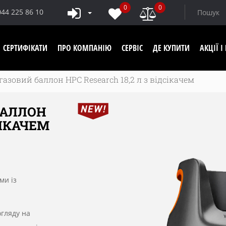
0
0
044 225 86 10
СЕРТИФІКАТИ
ПРО КОМПАНІЮ
СЕРВІС
ДЕ КУПИТИ
АКЦІЇ 
зовий баллон HPC Research 18,2 л з відсікачем
БАЛЛОН
СІКАЧЕМ
ми із
гляду на