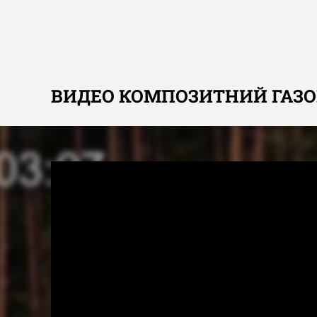
Рефлектор: Ø51см
Газов
Вага: 34,5 кг
Захи
ДОДАТКОВІ ОПЦІЇ
Газовий балон 10 кг/24,5 л
Захисний чохол
ВИДЕО КОМПОЗИТНИЙ ГАЗОВИ