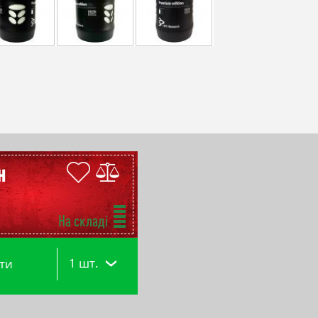
н
На складі
1 шт.
ти