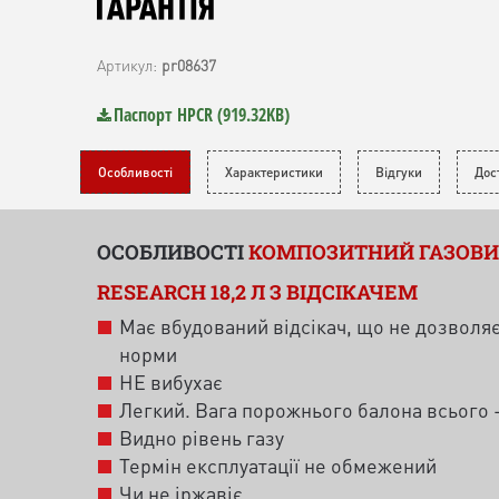
додаткових інструментів - вручну. Балон HPC resear
оснащений запобіжним клапаном надлишкового ти
Артикул:
pr08637
дозволяє уникнути небезпечного перевищення обс
заправляється газу. Через напівпрозору стінку бал
Паспорт HPCR (919.32KB)
рівень газу. Місткість - 18,2 л / 8,3 кг. Сертифікован
Особливості
Характеристики
Відгуки
Дос
ОСОБЛИВОСТІ
КОМПОЗИТНИЙ ГАЗОВИ
RESEARCH 18,2 Л З ВІДСІКАЧЕМ
Має вбудований відсікач, що не дозволя
норми
НЕ вибухає
Легкий. Вага порожнього балона всього - 
Видно рівень газу
Термін експлуатації не обмежений
Чи не іржавіє