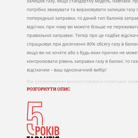
залишок газу, якщо стандартну модель, навпаки, п
потрібно зважувати та вираховувати залишок газу 
попередньої заправки, то даний тип балонів запра
відсічки, при чому ви можете більше не переживат
правильної заправки.
Тепер про це подбає відсікач
спрацьовує при досягненні 80% обсягу газу в балоні
якщо ви не хочете або з будь-яких причин не може
контролювати рівень заправки газу в балоні, то газ
відсікачем – ваш однозначний вибір!
Ми рекомендуємо використовувати полегшені полі
РОЗГОРНУТИ ОПИС
композитні балони чешcкой компанії HPC Research s
обігрівачів TM Enders, в зв'язку з тим, що вони маю
очевидних переваг щодо будь-яких металевих газов
Даний газовий балон вибухобезпечний, має малу ва
підходить до продуктів TM Enders за вимогами безп
в експлуатації. Підключення-відключення проводит