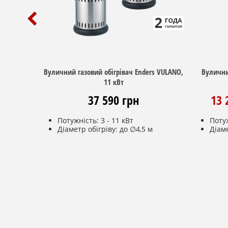
Вуличний газовий обігрівач Enders VULANO,
Вулични
11 кВт
37 590 грн
13 
Потужність: 3 - 11 кВт
Потуж
Діаметр обігріву: до ∅4,5 м
Діаме
Витрати газу макс.: 785 г/год
Витра
Висота полум'я: 50 - 80 см
Пофа
Нержавіюча сталь
Комп
Комплект коліс
Реду
Редуктор 50 мбар
Час р
Купити
Час роботи: 50 - 14 год від
газов
газового балона 10 кг/24,5 л (не
вход
входить в комплектацію)
П'єз
П'єзорозпал
Висо
Габарити, см: ∅52 х В187/В118 (в
Діам
складеному вигляді)
ДОДАТКОВІ ОПЦІЇ