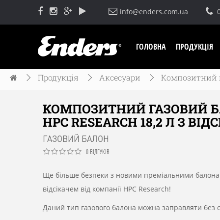
info@enders.com.ua
ГОЛОВНА
ПРОДУКЦІЯ
Продукція
Аксесуари
Композитний га
КОМПОЗИТНИЙ ГАЗОВИЙ 
HPC RESEARCH 18,2 Л З ВІД
ГАЗОВИЙ БАЛОН
0 ВІДГУКІВ
Ще більше безпеки з новими преміальними балона
відсікачем від компанії HPC Research!
Даний тип газового балона можна заправляти без о