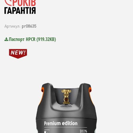
має малу вагу і ідеально підходить до продуктів TM Enders
за вимогами безпеки і зручності в експлуатації.
Підключення-відключення проводиться без додаткових
Артикул:
pr08635
інструментів - вручну. Балон HPC research (HPCR)
оснащений запобіжним клапаном надлишкового тиску, що
Паспорт HPCR (919.32KB)
дозволяє уникнути небезпечного перевищення обсягу
заправляється газу. Через напівпрозору стінку балона
видно рівень газу. Місткість - 12,7 л / 5 кг. Сертифікований
в Україні.