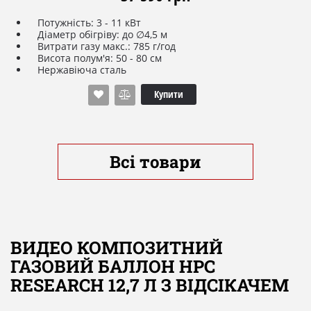
Потужність: 3 - 11 кВт
Діаметр обігріву: до ∅4,5 м
Витрати газу макс.: 785 г/год
Висота полум'я: 50 - 80 см
Нержавіюча сталь
Комплект коліс
Редуктор 50 мбар
Купити
Час роботи: 50 - 14 год від газового балона 10 кг/24,5 л
(не входить в комплектацію)
П'єзорозпал
Габарити, см: ∅52 х В187/В118 (в складеному вигляді)
Рефлектор: Ø51см
Всі товари
Вага: 34,5 кг
ДОДАТКОВІ ОПЦІЇ
Газовий балон 10 кг/24,5 л
Захисний чохол
ВИДЕО КОМПОЗИТНИЙ
ГАЗОВИЙ БАЛЛОН HPC
RESEARCH 12,7 Л З ВІДСІКАЧЕМ