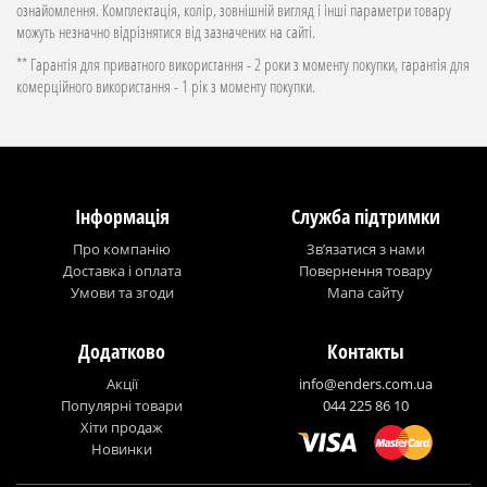
ознайомлення. Комплектація, колір, зовнішній вигляд і інші параметри товару
можуть незначно відрізнятися від зазначених на сайті.
** Гарантія для приватного використання - 2 роки з моменту покупки, гарантія для
комерційного використання - 1 рік з моменту покупки.
Інформація
Служба підтримки
Про компанію
Зв’язатися з нами
Доставка і оплата
Повернення товару
Умови та згоди
Мапа сайту
Додатково
Контакты
Акції
info@enders.com.ua
Популярні товари
044 225 86 10
Хіти продаж
Новинки