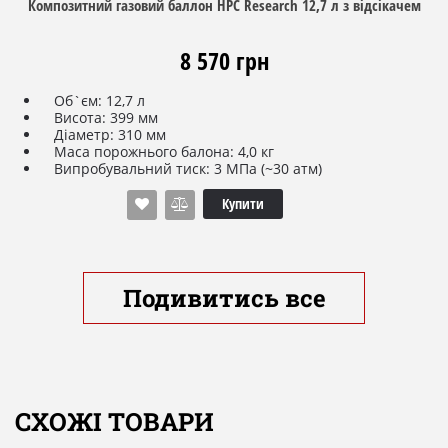
Композитний газовий баллон HPC Research 12,7 л з відсікачем
8 570 грн
Об`єм: 12,7 л
Висота: 399 мм
Діаметр: 310 мм
Маса порожнього балона: 4,0 кг
Випробувальний тиск: 3 МПа (~30 атм)
Робочий тиск: 1,6 МПа (~16 атм)
Тип вентиля: G.5 (G.4) із запобіжним PRV клапаном та
Купити
OPD (відсікач)
Тиск розриву: 130 атм (бар)
Діапазон робочих температур
: -40 - +65°C
Подивитись все
СХОЖІ ТОВАРИ