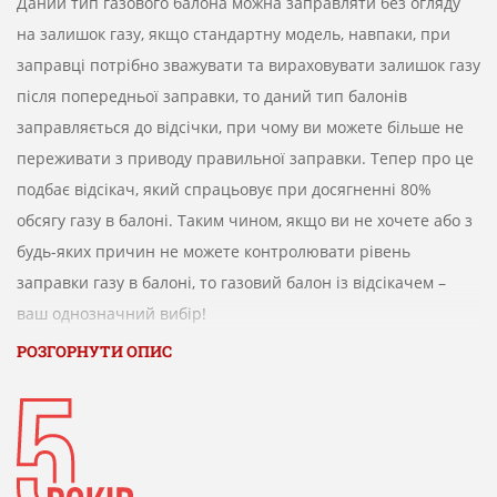
Даний тип газового балона можна заправляти без огляду
на залишок газу, якщо стандартну модель, навпаки, при
заправці потрібно зважувати та вираховувати залишок газу
після попередньої заправки, то даний тип балонів
заправляється до відсічки, при чому ви можете більше не
переживати з приводу правильної заправки.
Тепер про це
подбає відсікач, який спрацьовує при досягненні 80%
обсягу газу в балоні.
Таким чином, якщо ви не хочете або з
будь-яких причин не можете контролювати рівень
заправки газу в балоні, то газовий балон із відсікачем –
ваш однозначний вибір!
РОЗГОРНУТИ ОПИС
Ми рекомендуємо використовувати полегшені полімерно-
композитні балони чешcкой компанії HPC Research s.r.o для
обігрівачів TM Enders, в зв'язку з тим, що вони мають
кілька очевидних переваг щодо будь-яких металевих
газових балонів. Даний газовий балон вибухобезпечний,