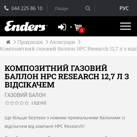
044 225 86 10
РУС
0
Продукція
Аксесуари
Композитний газовий баллон HPC Research 12,7 л з від
КОМПОЗИТНИЙ ГАЗОВИЙ
БАЛЛОН HPC RESEARCH 12,7 Л З
ВІДСІКАЧЕМ
ГАЗОВИЙ БАЛОН
0 ВІДГУКІВ
Ще більше безпеки з новими преміальними балонами із
відсікачем від компанії HPC Research!