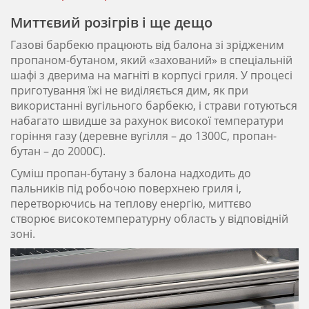
Миттєвий розігрів і ще дещо
Газові барбекю працюють від балона зі зрідженим
пропаном-бутаном, який «захований» в спеціальній
шафі з дверима на магніті в корпусі гриля. У процесі
приготування їжі не виділяється дим, як при
використанні вугільного барбекю, і страви готуються
набагато швидше за рахунок високої температури
горіння газу (деревне вугілля – до 1300С, пропан-
бутан – до 2000С).
Суміш пропан-бутану з балона надходить до
пальників під робочою поверхнею гриля і,
перетворючись на теплову енергію, миттєво
створює високотемпературну область у відповідній
зоні.