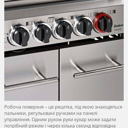
Робоча поверхня – це решітка, під якою знаходяться
пальники, регульовані ручками на панелі
управління. Одним рухом руки кухар може задати
потрібний режим і через кілька секунд відповідна