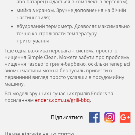
або батареї (надається в комплекті з вертелом);
мийка з краном. Зручне доповнення на бічній
частині гриля;
вбудований термометр. Дозволяє максимально
точно контролювати температуру
приготування.
І ще одна важлива перевага – система простого
чищення Simple Clean. Можете забути про проблему
чищення газового гриля-барбекю, оскільки тепер всі
зйомні частини можна без зусиль привести в
первинний вигляд просто уклавши в посудомийну
машину.
Всі моделі зручних і сучасних грилів Enders за
посиланням
enders.com.ua/grili-bbq
.
Підписатися
Немає відгуків на цю статтю.