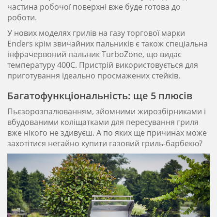
частина робочої поверхні вже буде готова до
роботи.
У нових моделях грилів на газу торгової марки
Enders крім звичайних пальників є також спеціальна
інфрачервоний пальник TurboZone, що видає
температуру 400С. Пристрій використовується для
приготування ідеально просмажених стейків.
Багатофункціональність: ще 5 плюсів
Пьєзорозпалюванням, зйомними жирозбірниками і
вбудованими коліщатками для пересування гриля
вже нікого не здивуєш. А по яких ще причинах може
захотітися негайно купити газовий гриль-барбекю?