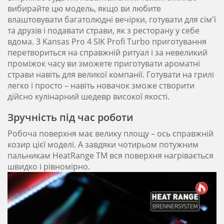
вибирайте цю модель, якщо ви любите
влаштовувати багатолюдні вечірки, готувати для сім'ї
та друзів і подавати страви, як з ресторану у себе
вдома. З Kansas Pro 4 SIK Profi Turbo приготування
перетвориться на справжній ритуал і за невеликий
проміжок часу ви зможете приготувати ароматні
страви навіть для великої компанії. Готувати на грилі
легко і просто – навіть новачок зможе створити
дійсно кулінарний шедевр високої якості.
Зручність під час роботи
Робоча поверхня має велику площу – ось справжній
козир цієї моделі. А завдяки чотирьом потужним
пальникам HeatRange TM вся поверхня нагрівається
швидко і рівномірно.