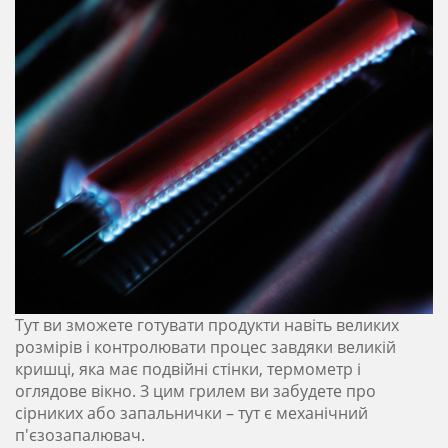
Тут ви зможете готувати продукти навіть великих
розмірів і контролювати процес завдяки великій
кришці, яка має подвійні стінки, термометр і
оглядове вікно. З цим грилем ви забудете про
сірниких або запальнички – тут є механічний
п'єзозапалювач.