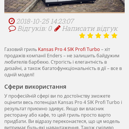
2018-10-25 14:23:07
Відгуків: 0
Написати відгук
Газовий гриль
Kansas Pro 4 SIK Profi Turbo
– хіт
продажів компанії Enders – не залишить байдужим
любителів барбекю. Строгість і елегантність в
дизайні, а також багатофункціональність в дії – все в
одній моделі!
Сфери використання
У професійній сфері ви по достоїнству зможете
оцінити весь потенціал Kansas Pro 4 SIK Profi Turbо і
результат приємно здивує. Якщо ви власник
ресторану або кафе, то цей гриль просто варто
придбати. Ви відразу переконаєтеся, що ця модель
витримає будь-які навантаження. Також сміливо