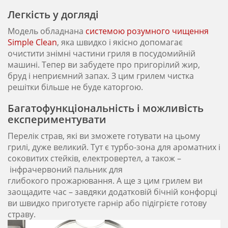
Легкість у догляді
Модель обладнана
системою розумного чищення
Simple Clean
, яка швидко і якісно допомагає
очистити знімні частини гриля в посудомийній
машині. Тепер ви забудете про пригорілий жир,
бруд і неприємний запах. З цим грилем чистка
решітки більше не буде каторгою.
Багатофункціональність і можливість
експериментувати
Перелік страв, які ви зможете готувати на цьому
грилі, дуже великий. Тут є турбо-зона для ароматних і
соковитих стейків, електровертел, а також –
інфрачервоний пальник для
глибокого прожарювання. А ще з цим грилем ви
заощадите час – завдяки додатковій бічній конфорці
ви швидко приготуєте гарнір або підігрієте готову
страву.