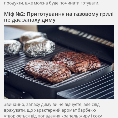
продукти, вже можна буде починати готувати.
Міф №2: Приготування на газовому грилі
не дає запаху диму
Звичайно, запаху диму ви не відчуєте, але слід
врахувати, що характерний аромат барбекю
утворюється від попадання крапель жиру і соку