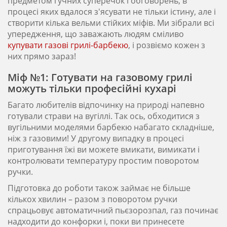
предметом гучних суперечок і обговорень, в
процесі яких вдалося з'ясувати не тільки істину, але і
створити кілька вельми стійких міфів. Ми зібрали всі
упередження, що заважають людям сміливо
купувати газові грилі-барбекю
, і розвіємо кожен з
них прямо зараз!
Міф №1: Готувати на газовому грилі
можуть тільки професійні кухарі
Багато любителів відпочинку на природі напевно
готували страви на вугіллі. Так ось, обходитися з
вугільними моделями барбекю набагато складніше,
ніж з газовими! У другому випадку в процесі
приготування їжі ви можете вмикати, вимикати і
контролювати температуру простим поворотом
ручки.
Підготовка до роботи також займає не більше
кількох хвилин – разом з поворотом ручки
спрацьовує автоматичний пьєзорозпал, газ починає
надходити до конфорки і, поки ви принесете