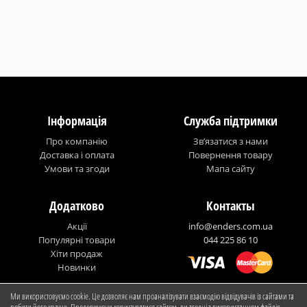
Інформація
Служба підтримки
Про компанію
Зв’язатися з нами
Доставка і оплата
Повернення товару
Умови та згоди
Мапа сайту
Додатково
Контакты
Акції
info@enders.com.ua
Популярні товари
044 225 86 10
Хіти продаж
Новинки
Ми використовуємо cookie. Це дозволяє нам проаналізувати взаємодію відвідувачів із сайтами та
© Enders Ukraine