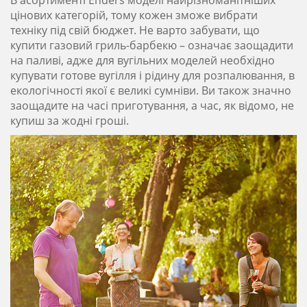
В асортименті Enders моделі найрізноманітніших
цінових категорій, тому кожен зможе вибрати
техніку під свій бюджет. Не варто забувати, що
купити газовий гриль-барбекю – означає заощадити
на паливі, адже для вугільних моделей необхідно
купувати готове вугілля і рідину для розпалювання, в
екологічності якої є великі сумніви. Ви також значно
заощадите на часі приготування, а час, як відомо, не
купиш за жодні гроші.