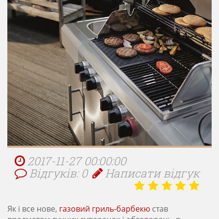
2017-11-27 00:00:00
Відгуків: 0
Написати відгук
Як і все нове,
газовий гриль-барбекю
став