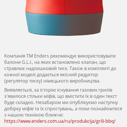
Компанія ТМ Enders рекомендує використовувати
балони G.L.I., на яких встановлено клапан, що
стравлює надлишковий тиск. Також в комплекті до
кожної моделі додається якісний редуктор
(регулятор тиску) німецького виробництва.
Виявляється, за історію існування газових грилів
з'явилося стільки міфів, що вмістити їх в один текст
буде складно. Незабаром ми опублікуємо наступну
добірку міфів та їх спростувань, а поки познайомтеся
з нашою технікою ближче:
https://www.enders.com.ua/ru/produkcija/grili-bbq/