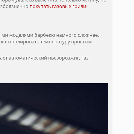
безбоязненно
покупать газовые грили-
ьными моделями барбекю намного сложнее,
и контролировать температуру простым
вает автоматический пьезорозжиг, газ