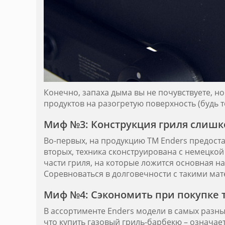
Конечно, запаха дыма вы не почувствуете, но
продуктов на разогретую поверхность (будь т
Миф №3: Конструкция гриля слишк
Во-первых, на продукцию ТМ Enders предостав
вторых, техника сконструирована с немецкой
части гриля, на которые ложится основная н
Соревноваться в долговечности с такими мат
Миф №4: Сэкономить при покупке т
В ассортименте Enders модели в самых разны
что купить газовый гриль-барбекю – означае