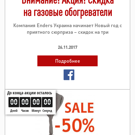
на газовые обогреватели
до 15%
Компания Enders Украина начинает Новый год с
приятного сюрприза – скидок на три
модели уличных обогревателей! Мы дарим всем
желающим возможность почувствовать мощность
26.11.2017
Enders Rattan, оценить стиль..
Подробнее