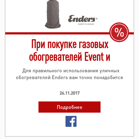
При покупке газовых
обогревателей Event и
Elegance – скидка на
Для правильного использования уличных
обогревателей Enders вам точно понадобится
чехол -50%
защитный чехол. Именно поэтому мы решили
сделать скидку на данный аксессуар в комплекте с
26.11.2017
обогревателями Event..
Подробнее