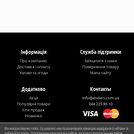
Інформація
Служба підтримки
Про компанію
Зв’язатися з нами
Доставка і оплата
Повернення товару
Умови та згоди
Мапа сайту
Додатково
Контакты
Акції
info@enders.com.ua
Популярні товари
044 225 86 10
Хіти продаж
Новинки
Ми використовуємо cookie. Це дозволяє нам проаналізувати взаємодію відвідувачів із сайтами та
© Enders Ukraine
робити його краще. Продовжуючи користуватися сайтом, ви згодні з використанням файлів