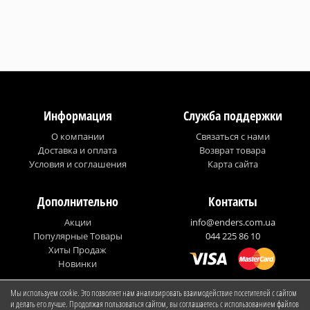
Информация
Служба поддержки
О компании
Связаться с нами
Доставка и оплата
Возврат товара
Условия и соглашения
Карта сайта
Дополнительно
Контакты
Акции
info@enders.com.ua
Популярные Товары
044 225 86 10
Хиты Продаж
Новинки
Мы используем cookie. Это позволяет нам анализировать взаимодействие посетителей с сайтом
© Enders Ukraine
и делать его лучше. Продолжая пользоваться сайтом, вы соглашаетесь с использованием файлов