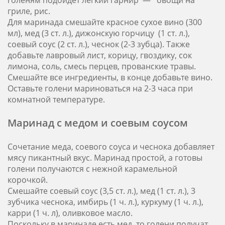
голеням подойдет легкий гарнир — овощи на
гриле, рис.
Для маринада смешайте красное сухое вино (300
мл), мед (3 ст. л.), дижонскую горчицу (1 ст. л.),
соевый соус (2 ст. л.), чеснок (2-3 зубца). Также
добавьте лавровый лист, корицу, гвоздику, сок
лимона, соль, смесь перцев, прованские травы.
Смешайте все ингредиенты, в конце добавьте вино.
Оставьте голени мариноваться на 2-3 часа при
комнатной температуре.
Маринад с медом и соевым соусом
Сочетание меда, соевого соуса и чеснока добавляет
мясу пикантный вкус. Маринад простой, а готовы
голени получаются с нежной карамельной
корочкой.
Смешайте соевый соус (3,5 ст. л.), мед (1 ст. л.), 3
зубчика чеснока, имбирь (1 ч. л.), куркуму (1 ч. л.),
карри (1 ч. л), оливковое масло.
Поскольку в маринаде есть мед, то голени получат