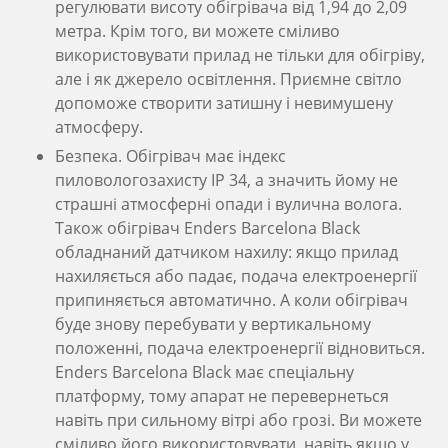
регулювати висоту обігрівача від 1,94 до 2,09
метра. Крім того, ви можете сміливо
використовувати прилад не тільки для обігріву,
але і як джерело освітлення. Приємне світло
допоможе створити затишну і невимушену
атмосферу.
Безпека. Обігрівач має індекс
пиловологозахисту IP 34, а значить йому не
страшні атмосферні опади і вулична волога.
Також обігрівач Enders Barcelona Black
обладнаний датчиком нахилу: якщо прилад
нахиляється або падає, подача електроенергії
припиняється автоматично. А коли обігрівач
буде знову перебувати у вертикальному
положенні, подача електроенергії відновиться.
Enders Barcelona Black має спеціальну
платформу, тому апарат не перевернеться
навіть при сильному вітрі або грозі. Ви можете
сміливо його використовувати, навіть якщо у