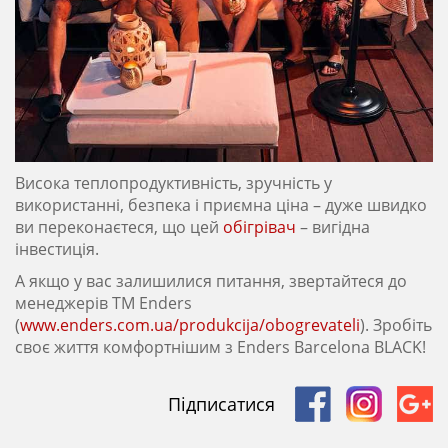
Висока теплопродуктивність, зручність у
використанні, безпека і приємна ціна – дуже швидко
ви переконаєтеся, що цей
обігрівач
– вигідна
інвестиція.
А якщо у вас залишилися питання, звертайтеся до
менеджерів ТМ Enders
(
www.enders.com.ua/produkcija/obogrevateli
). Зробіть
своє життя комфортнішим з Enders Barcelona BLACK!
Підписатися