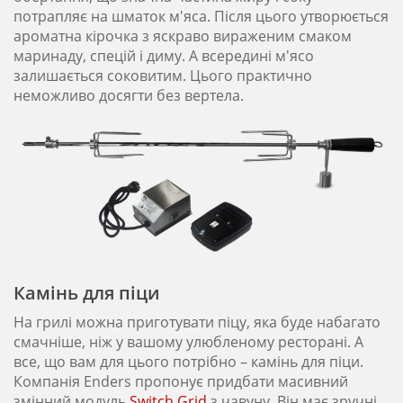
потрапляє на шматок м'яса. Після цього утворюється
ароматна кірочка з яскраво вираженим смаком
маринаду, спецій і диму. А всередині м'ясо
залишається соковитим. Цього практично
неможливо досягти без вертела.
Камінь для піци
На грилі можна приготувати піцу, яка буде набагато
смачніше, ніж у вашому улюбленому ресторані. А
все, що вам для цього потрібно – камінь для піци.
Компанія Enders пропонує придбати масивний
змінний модуль
Switch Grid
з чавуну. Він має зручні