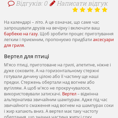
Відгуків: 0
Написати відгук
На календарі – літо. А це означає, що саме час
запрошувати друзів на вечірку і включати ваш
барбекю на газу
. Щоб зробити процес приготування
легким і приємним, пропонуємо придбати
аксесуари
для гриля
.
Вертел для птиці
М'ясо птиці, приготоване на грилі, апетитне, ніжне і
дуже соковите. А на горизонтальному стержні
готували дичину цілою або її частину ще наші
предки. Стержень обертали над вогнем або
вугіллям. А щоб м'ясо не прокручувалося,
використовували затискачі.
Вертел
– відмінна
альтернатива звичайним шампурам. Адже під час
звичайного смаження над вогнем на шампурах соки
і жир капають вниз. А вертел має таку частоту
обертання, що значна частина жиру і соку