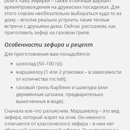
(или к чаю) зефирки – также отличный вариант
времяпровождения на дружеских посиделках. Для
этого совсем необязательно выбираться куда-то из
дому – вполне реально устроить такие теплые
встречи с друзьями дома. Сейчас расскажем, как
приготовить зефир на газовом гриле.
Особенности зефира и рецепт
Для приготовления вам понадобятся:
шоколад (50–100 гр);
маршмелоу (1 или 2 упаковки – в зависимости
от количества гостей);
газовый гриль-барбекю и шампура (или
деревянные шпажки, предварительно
вымоченные в воде).
Сначала кое-что разъясним. Маршмелоу – это вид
зефира, который жарят на огне. Он немного
отличается от классического зефира – в нем нет
яблочной составляющей и белка. За счет этого он