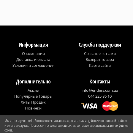
Информация
Служба поддержки
О компании
Связаться с нами
Доставка и оплата
Возврат товара
Условия и соглашения
Карта сайта
Дополнительно
Контакты
Акции
info@enders.com.ua
Популярные Товары
044 225 86 10
Хиты Продаж
Новинки
Мы используем cookie. Это позволяет нам анализировать взаимодействие посетителей с сайтом
© Enders Ukraine
и делать его лучше. Продолжая пользоваться сайтом, вы соглашаетесь с использованием файлов
cookie.