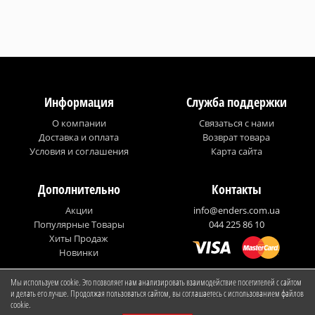
Информация
Служба поддержки
О компании
Связаться с нами
Доставка и оплата
Возврат товара
Условия и соглашения
Карта сайта
Дополнительно
Контакты
Акции
info@enders.com.ua
Популярные Товары
044 225 86 10
Хиты Продаж
Новинки
Мы используем cookie. Это позволяет нам анализировать взаимодействие посетителей с сайтом
© Enders Ukraine
и делать его лучше. Продолжая пользоваться сайтом, вы соглашаетесь с использованием файлов
cookie.