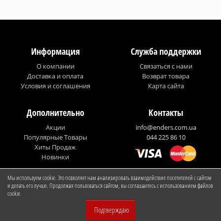
Информация
Служба поддержки
О компании
Связаться с нами
Доставка и оплата
Возврат товара
Условия и соглашения
Карта сайта
Дополнительно
Контакты
Акции
info@enders.com.ua
Популярные Товары
044 225 86 10
Хиты Продаж
Новинки
Мы используем cookie. Это позволяет нам анализировать взаимодействие посетителей с сайтом
© Enders Ukraine
и делать его лучше. Продолжая пользоваться сайтом, вы соглашаетесь с использованием файлов
cookie.
Проголосовали :
Подтверждаю
51