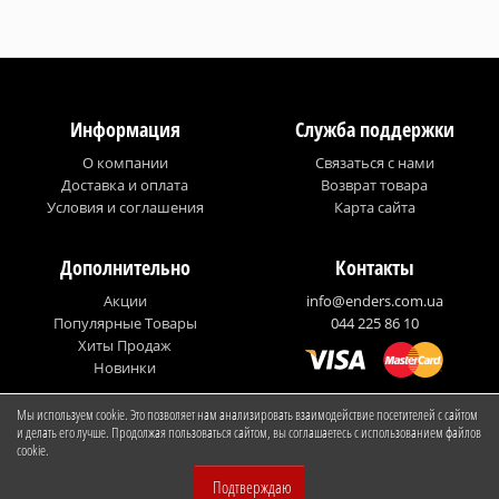
Информация
Служба поддержки
О компании
Связаться с нами
Доставка и оплата
Возврат товара
Условия и соглашения
Карта сайта
Дополнительно
Контакты
Акции
info@enders.com.ua
Популярные Товары
044 225 86 10
Хиты Продаж
Новинки
Мы используем cookie. Это позволяет нам анализировать взаимодействие посетителей с сайтом
© Enders Ukraine
и делать его лучше. Продолжая пользоваться сайтом, вы соглашаетесь с использованием файлов
cookie.
Проголосовали :
Подтверждаю