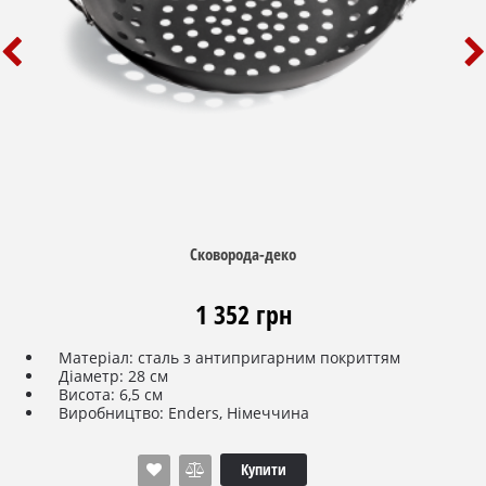
Сковорода-деко
1 352 грн
Матеріал
:
сталь
з
антипригарним
покриттям
Діаметр
:
28
см
Висота
:
6,5
см
Виробництво
:
Enders
,
Німеччина
Купити