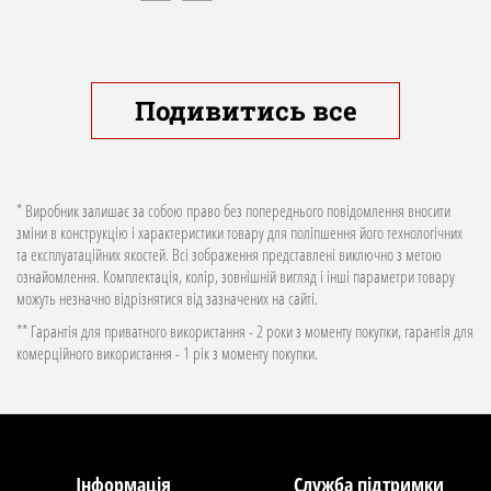
Подивитись все
* Виробник залишає за собою право без попереднього повідомлення вносити
зміни в конструкцію і характеристики товару для поліпшення його технологічних
та експлуатаційних якостей. Всі зображення представлені виключно з метою
ознайомлення. Комплектація, колір, зовнішній вигляд і інші параметри товару
можуть незначно відрізнятися від зазначених на сайті.
** Гарантія для приватного використання - 2 роки з моменту покупки, гарантія для
комерційного використання - 1 рік з моменту покупки.
Інформація
Служба підтримки