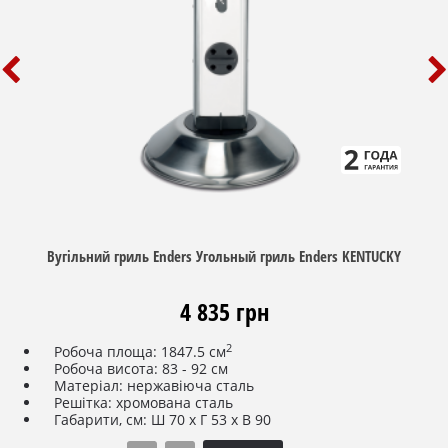
Вугільний гриль Enders Угольный гриль Enders KENTUCKY
4 835 грн
2
Робоча площа: 1847.5 см
Робоча висота: 83 - 92 см
Матеріал: нержавіюча сталь
Решітка: хромована сталь
Габарити, см: Ш 70 х Г 53 х В 90
Діаметр робочої області: Ø 48,5 см