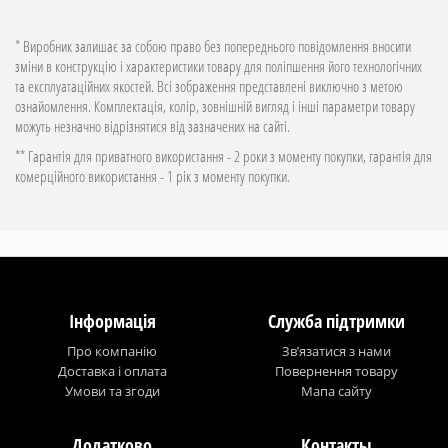
* Виробник залишає за собою право без попереднього повідомлення вносити
зміни в конструкцію і характеристики товару для поліпшення його технологічних
та експлуатаційних якостей. Всі зображення представлені виключно з метою
ознайомлення. Комплектація, колір, зовнішній вигляд і інші параметри товару
можуть незначно відрізнятися від зазначених на сайті.
** Гарантія для приватного використання - 2 роки з моменту покупки, гарантія для
комерційного використання - 1 рік з моменту покупки.
Інформація
Служба підтримки
Про компанію
Зв’язатися з нами
Доставка і оплата
Повернення товару
Умови та згоди
Мапа сайту
Додатково
Контакты