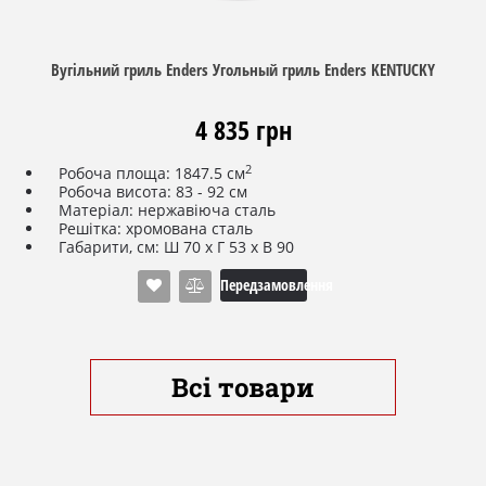
Вугільний гриль Enders Угольный гриль Enders KENTUCKY
4 835 грн
2
Робоча площа: 1847.5 см
Робоча висота: 83 - 92 см
Матеріал: нержавіюча сталь
Решітка: хромована сталь
Габарити, см: Ш 70 х Г 53 х В 90
Діаметр робочої області: Ø 48,5 см
Випробуваний і сертифікований TÜV / GS
Передзамовлення
Вага: 6 кг
Всі товари