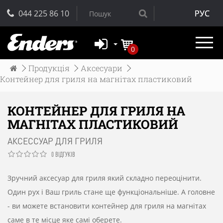
044 225 86 10
РУС
0
Продукція
Аксесуари
Контейнер для гриля на магнітах пластиковий
КОНТЕЙНЕР ДЛЯ ГРИЛЯ НА
МАГНІТАХ ПЛАСТИКОВИЙ
АКСЕССУАР ДЛЯ ГРИЛЯ
0 ВІДГУКІВ
Зручний
аксесуар
для
гриля
який
складно
переоцінити
.
Один рух
і
Ваш
гриль
стане
ще
функціональніше
.
А
головне
-
ви
можете
встановити
контейнер для гриля на магнітах
саме
в
те місце
яке
самі
оберете
.