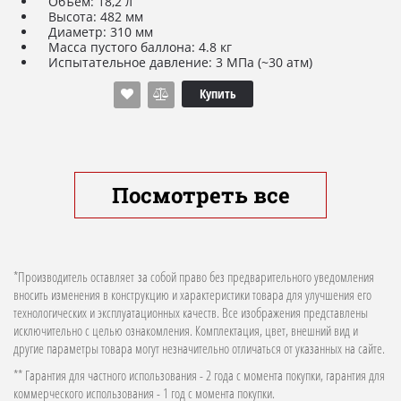
Объем: 18,2 л
Высота: 482 мм
Диаметр: 310 мм
Масса пустого баллона: 4.8 кг
Испытательное давление: 3 МПа (~30 атм)
Рабочее давление: 1,6 МПа (~16 атм)
Тип вентиля: G.5 (G.4) с предохранительным PRV
Купить
клапаном и OPD (отсекатель)
Давление разрыва: 130 атм (бар)
Диапазон рабочих температур: -40 - +65 °C
Посмотреть все
*Производитель оставляет за собой право без предварительного уведомления
вносить изменения в конструкцию и характеристики товара для улучшения его
технологических и эксплуатационных качеств. Все изображения представлены
исключительно с целью ознакомления. Комплектация, цвет, внешний вид и
другие параметры товара могут незначительно отличаться от указанных на сайте.
** Гарантия для частного использования - 2 года с момента покупки, гарантия для
коммерческого использования - 1 год с момента покупки.