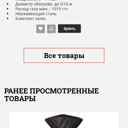
Диаметр обогрева: до ∅10 м
Расход газа макс.: 1019 г/ч
Нержавеющая сталь
Комплект колес
Время работы: 30 - 11 ч от газового баллона 10 кг/24,5 л
(не входит в комплектацию)
Купить
Редуктор 50 мбар
Электропьезорозжиг
Высота: 230 см
Вес: 32 кг
Диаметр рефлектора: ∅88 см
Все товары
ДОПОЛНИТЕЛЬНЫЕ ОПЦИИ
Газовый баллон 10 кг/24,5 л
Защитный чехол
Изорефлектор ∅88 см с повышенной теплоотдачей
РАНЕЕ ПРОСМОТРЕННЫЕ
ТОВАРЫ