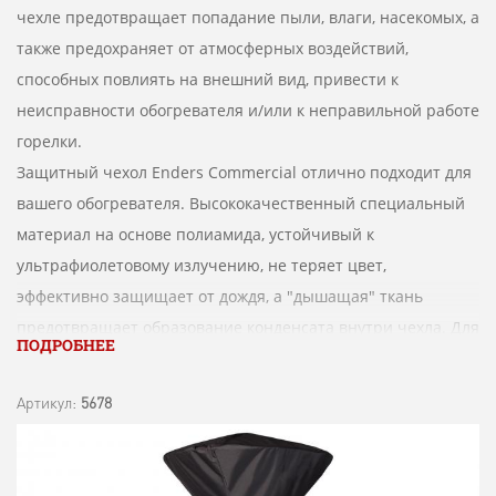
чехле предотвращает попадание пыли, влаги, насекомых, а
также предохраняет от атмосферных воздействий,
способных повлиять на внешний вид, привести к
неисправности обогревателя и/или к неправильной работе
горелки.
Защитный чехол Enders Commercial отлично подходит для
вашего обогревателя. Высококачественный специальный
материал на основе полиамида, устойчивый к
ультрафиолетовому излучению, не теряет цвет,
эффективно защищает от дождя, а "дышащая" ткань
предотвращает образование конденсата внутри чехла. Для
ПОДРОБНЕЕ
удобства хранения в нижней части чехла встроены
неодимовые магниты, обеспечивающие надежную
Артикул:
5678
фиксацию с основанием обогревателя.