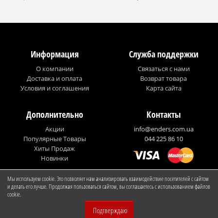
Информация
Служба поддержки
О компании
Связаться с нами
Доставка и оплата
Возврат товара
Условия и соглашения
Карта сайта
Дополнительно
Контакты
Акции
info@enders.com.ua
Популярные Товары
044 225 86 10
Хиты Продаж
Новинки
Мы используем cookie. Это позволяет нам анализировать взаимодействие посетителей с сайтом
© Enders Ukraine
и делать его лучше. Продолжая пользоваться сайтом, вы соглашаетесь с использованием файлов
cookie.
Подтверждаю