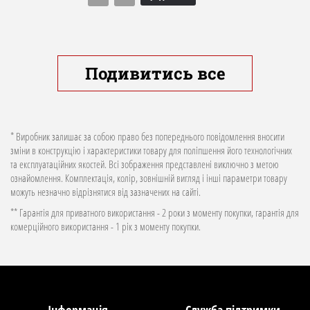
Подивитись все
* Виробник залишає за собою право без попереднього повідомлення вносити
зміни в конструкцію і характеристики товару для поліпшення його технологічних
та експлуатаційних якостей. Всі зображення представлені виключно з метою
ознайомлення. Комплектація, колір, зовнішній вигляд і інші параметри товару
можуть незначно відрізнятися від зазначених на сайті.
** Гарантія для приватного використання - 2 роки з моменту покупки, гарантія для
комерційного використання - 1 рік з моменту покупки.
Інформація
Служба підтримки