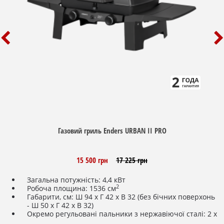
Газовий гриль Enders URBAN II PRO
15 500 грн
17 225 грн
Загальна потужність: 4,4 кВт
2
Робоча площина: 1536 см
Габарити, см: Ш 94 х Г 42 х В 32 (без бічних поверхонь
- Ш 50 х Г 42 х В 32)
Окремо регульовані пальники з нержавіючої сталі: 2 х
2,2 кВт