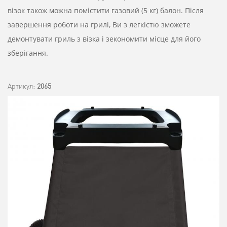
візок
також
можна
помістити
газовий
(
5
кг
)
балон
.
Після
завершення
роботи
на
грилі
,
Ви
з
легкістю
зможете
демонтувати
гриль
з
візка
і
зекономити
місце
для
його
зберігання
.
Артикул:
2065