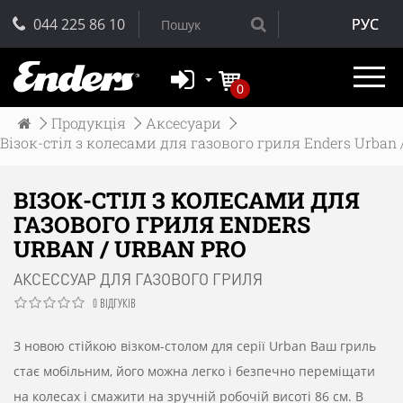
044 225 86 10
РУС
0
Продукція
Аксесуари
Візок-стіл з колесами для газового гриля Enders Urban 
ВІЗОК-СТІЛ З КОЛЕСАМИ ДЛЯ
ГАЗОВОГО ГРИЛЯ ENDERS
URBAN / URBAN PRO
АКСЕССУАР ДЛЯ ГАЗОВОГО ГРИЛЯ
0 ВІДГУКІВ
З новою
стійкою
візком
-
столом
для
серії
Urban
Ваш
гриль
стає
мобільним
,
його
можна
легко
і
безпечно
переміщати
на
колесах
і
смажити
на
зручній
робочій висоті
86
см
.
В