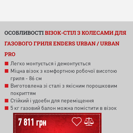
ОСОБЛИВОСТІ
ВІЗОК-СТІЛ З КОЛЕСАМИ ДЛЯ
ГАЗОВОГО ГРИЛЯ ENDERS URBAN / URBAN
PRO
Легко
монтується
і
демонтується
Міцна
візок
з
комфортною
робочої
висотою
гриля
-
86
см
Виготовлена
зі сталі
з
якісним
порошковим
покриттям
Стійкий
і
удоебн
для
переміщення
5
кг
газовий
балон
можна
помістити
в
візок
7 811 грн