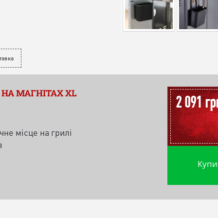
тавка
 НА МАГНІТАХ XL
2 091 гр
не місце на грилі
в
Купи