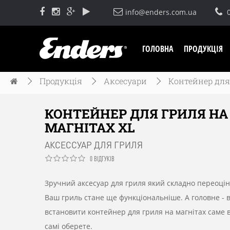
info@enders.com.ua
ГОЛОВНА
ПРОДУКЦІЯ
Продукція
Аксесуари
Контейнер для
КОНТЕЙНЕР ДЛЯ ГРИЛЯ НА
МАГНІТАХ XL
АКСЕССУАР ДЛЯ ГРИЛЯ
0 ВІДГУКІВ
Зручний
аксесуар
для
гриля
який
складно
переоці
Ваш
гриль
стане
ще
функціональніше
.
А
головне
-
встановити
контейнер для гриля на магнітах
саме
самі
оберете
.