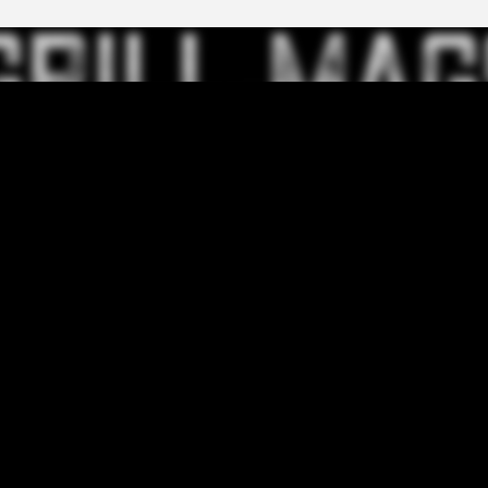
вати зручно і безпечно
з вбудованим захистом ві
ка з подвійними стінками і
пориву шлангу
ким оглядовим вікном
Товар має Європейський
тична мийка з краном
сертифікат відповідності (C
ий балон 24,5 л/10 кг (не
випробуваний і сертифік
ить в комплектацію)
TÜV / GS
ований прецизійний
ДОДАТКОВІ ОПЦІЇ
ометр
Чохол, що оберігає від
 компонентна емальована
атмосферних впливів
нна решітка Switch Grid
Газовий балон 12 л/5 кг
ована система механічного
Набір приладдя для гриля
орозпалу
ликих нижніх шафи для
ігання речей
удованих коліс з системою
ції
коякісна нержавіюча сталь
нтує тривалий термін служби
мплект входить регулятор
 газу 50 мбар (редуктор) і
вий шланг
 80 кг
р має Європейський
фікат відповідності (CE),
обуваний і сертифікований
 GS