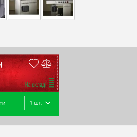
н
На складі
1 шт.
ти