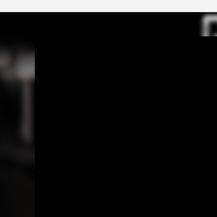
Вага: 106 кг
готу
Шланг та регулятор тиску газу: у
Криш
комплекті
вели
Прак
Газов
вход
Вбуд
терм
5-ти
чаву
Вбуд
п'єз
3 ве
збер
8 вб
фікса
Висо
гара
У ко
тиску
газо
Вага:
Това
серти
випр
TÜV /