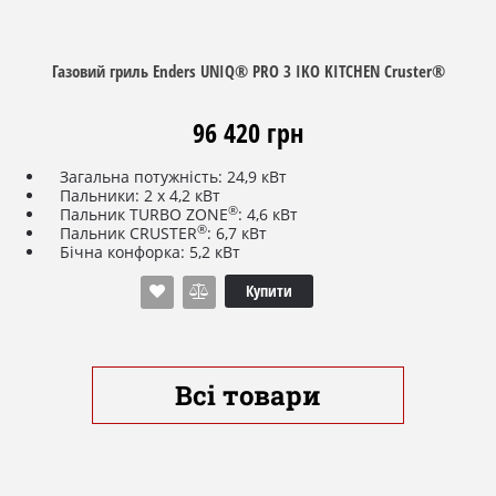
Газовий гриль Enders UNIQ® PRO 3 IKO KITCHEN Cruster®
96 420 грн
Загальна потужність: 24,9 кВт
Пальники: 2 х 4,2 кВт
®
Пальник TURBO ZONE
: 4,6 кВт
®
Пальник CRUSTER
: 6,7 кВт
Бічна конфорка: 5,2 кВт
TM
Духовка Delicater
: у комплекті
Кришка гриля: з подвійними стінками, емальована
Купити
сталь / литий алюміній
Камера згоряння: нержавіюча сталь / литий алюміній
П'єзопідпал: механічний
Робоча область гриля: 68 х 49,5 см / 3,366 см2
Робоча поверхня: 4х чавун з антипригарним
Всі товари
покриттям
Пересувна решітка-слайдер:
в комплекті
Максимальний об'єм балона: 11 кг/26,2 л
Робоча висота: 93 см
Розміри: Ш 147 х Г 69,5 х В 121 см