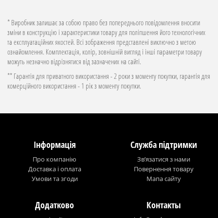
* Виробник залишає за собою право без попереднього повідомлення вносити
зміни в конструкцію і характеристики товару для поліпшення його технологічних
та експлуатаційних якостей. Всі зображення представлені виключно з метою
ознайомлення. Комплектація, колір, зовнішній вигляд і інші параметри товару
можуть незначно відрізнятися від зазначених на сайті.
** Гарантія для приватного використання - 2 роки з моменту покупки, гарантія для
комерційного використання - 1 рік з моменту покупки.
Інформація
Служба підтримки
Про компанію
Зв’язатися з нами
Доставка і оплата
Повернення товару
Умови та згоди
Мапа сайту
Додатково
Контакты