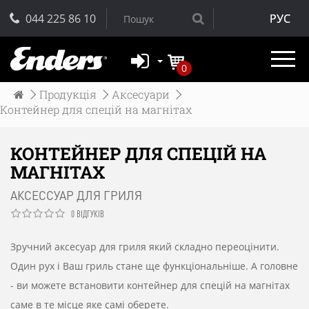
044 225 86 10
РУС
0
Продукція
Аксесуари
Контейнер для спецій на магнітах
КОНТЕЙНЕР ДЛЯ СПЕЦІЙ НА
МАГНІТАХ
АКСЕССУАР ДЛЯ ГРИЛЯ
0 ВІДГУКІВ
Зручний
аксесуар
для
гриля
який
складно
переоцінити
.
Один рух
і
Ваш
гриль
стане
ще
функціональніше
.
А
головне
-
ви
можете
встановити
контейнер для спецій на магнітах
саме
в
те місце
яке
самі
оберете
.